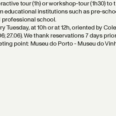
eractive tour (1h) or workshop-tour (1h30) to t
m educational institutions such as pre-scho
 professional school.
ry Tuesday, at 10h or at 12h, oriented by Colet
06; 27.06). We thank reservations 7 days prior
ting point: Museu do Porto - Museu do Vin