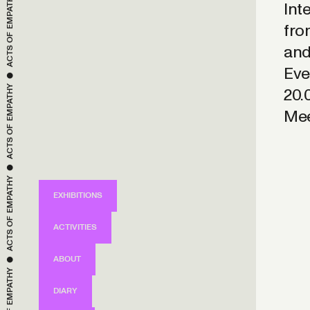
Int
ACTS OF 
fro
and
 ● 
Eve
EMPATHY
20.
ACTS OF 
Mee
 ● 
EMPATHY
EXHIBITIONS
ACTS OF 
ACTIVITIES
 ● 
EMPATHY
ABOUT
DIARY
ACTS OF 