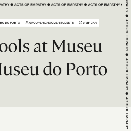
 
EMPATHY
 ● 
ACTS OF 
EMPATHY
 ● 
ACTS OF 
EMPATHY
 ● 
ACTS OF 
EMPATHY
 ●
EMPATHY
 ● 
NHO DO PORTO
GROUPS ⁄ SCHOOLS ⁄ STUDENTS
VIVIFICAR
ACTS OF 
hools at Museu
EMPATHY
Museu do Porto
 ● 
ACTS OF 
EMPATHY
 ● 
ACTS OF 
EMPATHY