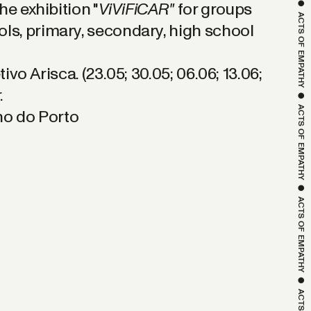
he exhibition "
ViViFiCAR
"
for groups
 ● 
ols, primary, secondary, high school
ACTS OF 
ivo Arisca. (23.05; 30.05; 06.06; 13.06;
EMPATHY
.
ho do Porto
 ● 
ACTS OF 
EMPATHY
 ● 
ACTS OF 
EMPATHY
 ● 