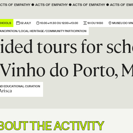
Y
 ● 
ACTS OF 
EMPATHY
 ● 
ACTS OF 
EMPATHY
 ● 
ACTS OF 
EMPATHY
 ● 
ACTS OF
CHOOLS
02 JULY
10:00→11:30 OU 12:00→13:00
1H OU 1H30
MUSEU DO VI
ANCIPATION ⁄ LOCAL HERITAGE ⁄ COMMUNITY PARTICIPATION
ided tours for sc
 Vinho do Porto, 
D EDUCATIONAL CURATION
Arisca
BOUT THE ACTIVITY