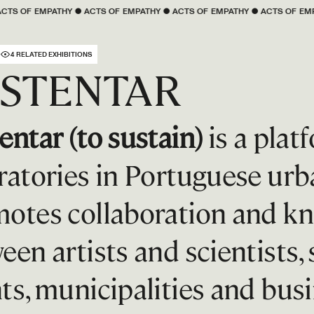
Y
 ● 
ACTS OF 
EMPATHY
 ● 
ACTS OF 
EMPATHY
 ● 
ACTS OF 
EMPATHY
 ● 
ACTS OF
4 RELATED EXHIBITIONS
STENTAR
entar (to sustain)
is a plat
ratories in Portuguese urb
otes collaboration and k
een artists and scientists, 
ts, municipalities and busi