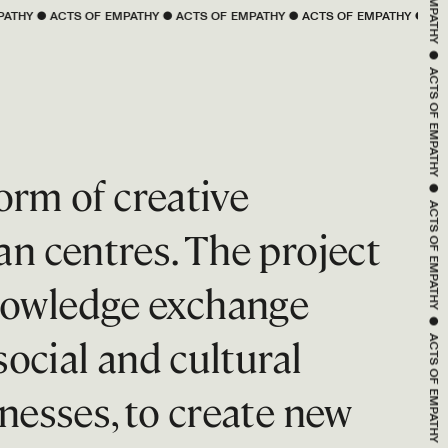
 
EMPATHY
 ● 
ACTS OF 
EMPATHY
 ● 
ACTS OF 
EMPATHY
 ● 
ACTS OF 
EMPATHY
 ●
EMPATHY
 ● 
ACTS OF 
EMPATHY
form of creative
 ● 
an centres. The project
ACTS OF 
nowledge exchange
EMPATHY
social and cultural
 ● 
ACTS OF 
nesses, to create new
EMPATHY